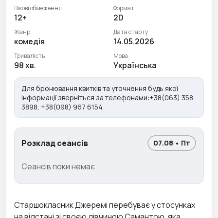
Вікові обмеження
Формат
12+
2D
Жанр
Дата старту
комедія
14.05.2026
Тривалість
Мова
98 хв.
Українська
Для бронювання квитків та уточнення будь якої
інформації зверніться за телефонами:+38(063) 358
3898, +38(098) 967 6154
Розклад сеансів
07.08 • Пт
Сеансів поки немає.
Старшокласник Джеремі перебуває у стосунках
на відстані зі своєю дівчиною Самантою, яка