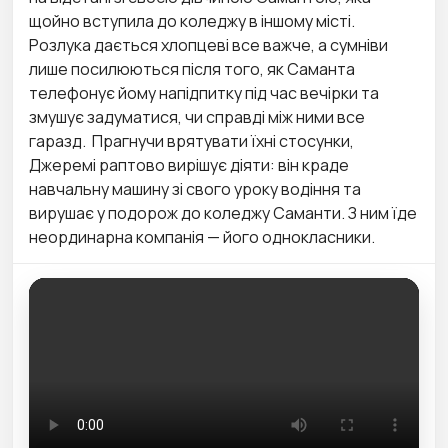
щойно вступила до коледжу в іншому місті.
Розлука дається хлопцеві все важче, а сумніви
лише посилюються після того, як Саманта
телефонує йому напідпитку під час вечірки та
змушує задуматися, чи справді між ними все
гаразд. ​ Прагнучи врятувати їхні стосунки,
Джеремі раптово вирішує діяти: він краде
навчальну машину зі свого уроку водіння та
вирушає у подорож до коледжу Саманти. З ним їде
неординарна компанія — його однокласники. ​