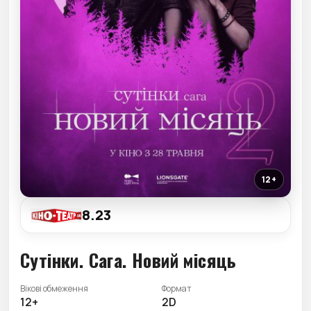
12+
8.23
Сутінки. Сага. Новий місяць
Вікові обмеження
Формат
12+
2D