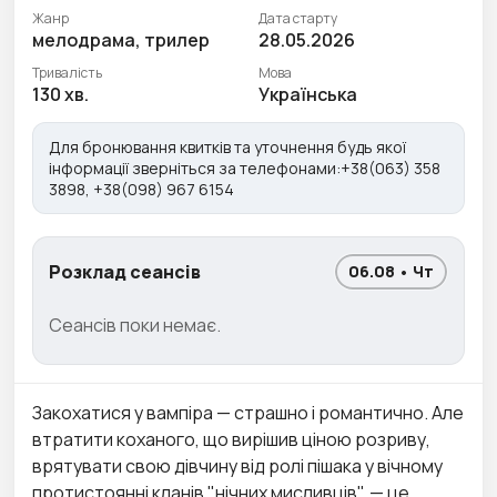
Жанр
Дата старту
мелодрама, трилер
28.05.2026
Тривалість
Мова
130 хв.
Українська
Для бронювання квитків та уточнення будь якої
інформації зверніться за телефонами:+38(063) 358
3898, +38(098) 967 6154
Розклад сеансів
06.08 • Чт
Сеансів поки немає.
Закохатися у вампіра — страшно і романтично. Але
втратити коханого, що вирішив ціною розриву,
врятувати свою дівчину від ролі пішака у вічному
протистоянні кланів "нічних мисливців", — це