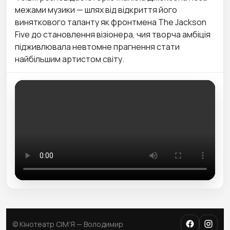
межами музики — шлях від відкриття його
виняткового таланту як фронтмена The Jackson
Five до становлення візіонера, чия творча амбіція
підживлювала невтомне прагнення стати
найбільшим артистом світу.
© Кінотеатр СІМ’Я — Володимир