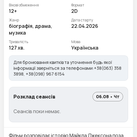
Вікові обмеження
Формат
12+
2D
Жанр
Дата старту
біографія, драма,
22.04.2026
музика
Тривалість
Мова
127 хв.
Українська
Для бронювання квитків та уточнення будь якої
інформації зверніться за телефонами:+38(063) 358
3898, +38(098) 967 6154
Розклад сеансів
06.08 • Чт
Сеансів поки немає.
Фільм розповідає історію Майкла Джексона поза