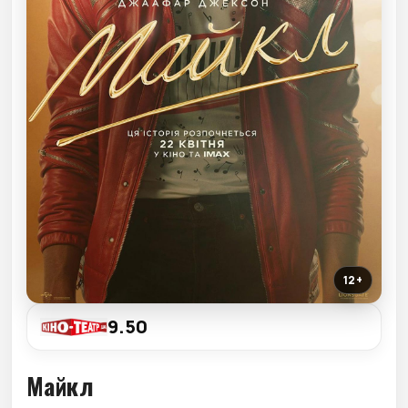
12+
9.50
Майкл