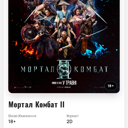
18+
Мортал Комбат II
Вікові обмеження
Формат
18+
2D