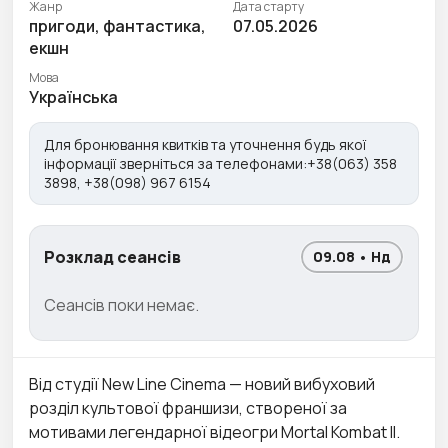
Жанр
Дата старту
пригоди, фантастика,
07.05.2026
екшн
Мова
Українська
Для бронювання квитків та уточнення будь якої
інформації зверніться за телефонами:+38(063) 358
3898, +38(098) 967 6154
Розклад сеансів
09.08 • Нд
Сеансів поки немає.
Від студії New Line Cinema — новий вибуховий
розділ культової франшизи, створеної за
мотивами легендарної відеогри Mortal Kombat II.