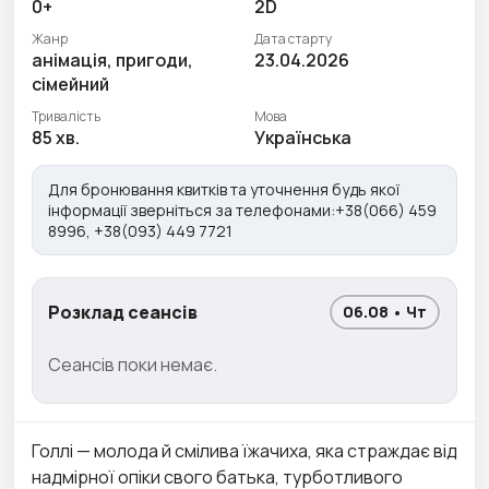
0+
2D
Жанр
Дата старту
анімація, пригоди,
23.04.2026
сімейний
Тривалість
Мова
85 хв.
Українська
Для бронювання квитків та уточнення будь якої
інформації зверніться за телефонами:+38(066) 459
8996, +38(093) 449 7721
Розклад сеансів
06.08 • Чт
Сеансів поки немає.
Голлі — молода й смілива їжачиха, яка страждає від
надмірної опіки свого батька, турботливого