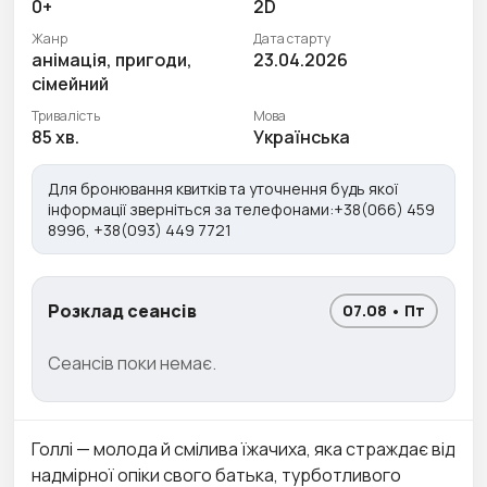
0+
2D
Жанр
Дата старту
анімація, пригоди,
23.04.2026
сімейний
Тривалість
Мова
85 хв.
Українська
Для бронювання квитків та уточнення будь якої
інформації зверніться за телефонами:+38(066) 459
8996, +38(093) 449 7721
Розклад сеансів
07.08 • Пт
Сеансів поки немає.
Голлі — молода й смілива їжачиха, яка страждає від
надмірної опіки свого батька, турботливого