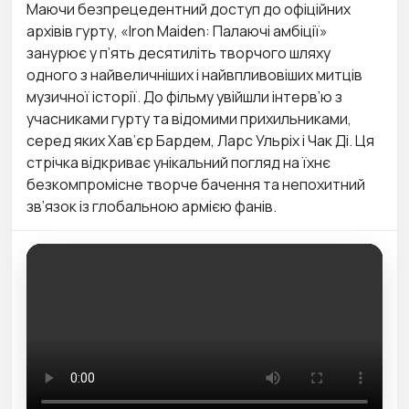
Маючи безпрецедентний доступ до офіційних
архівів гурту, «Iron Maiden: Палаючі амбіції»
занурює у п’ять десятиліть творчого шляху
одного з найвеличніших і найвпливовіших митців
музичної історії. До фільму увійшли інтерв’ю з
учасниками гурту та відомими прихильниками,
серед яких Хав’єр Бардем, Ларс Ульріх і Чак Ді. Ця
стрічка відкриває унікальний погляд на їхнє
безкомпромісне творче бачення та непохитний
зв’язок із глобальною армією фанів.