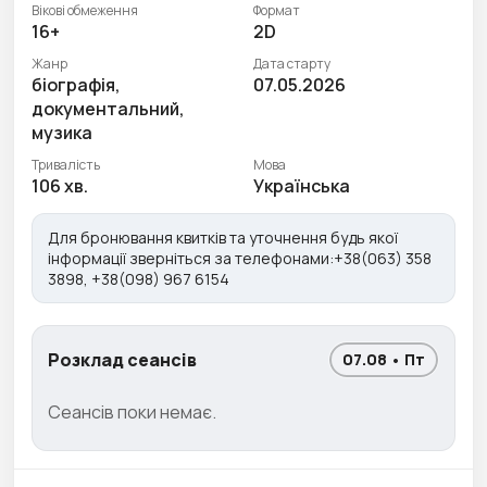
Вікові обмеження
Формат
16+
2D
Жанр
Дата старту
біографія,
07.05.2026
документальний,
музика
Тривалість
Мова
106 хв.
Українська
Для бронювання квитків та уточнення будь якої
інформації зверніться за телефонами:+38(063) 358
3898, +38(098) 967 6154
Розклад сеансів
07.08 • Пт
Сеансів поки немає.