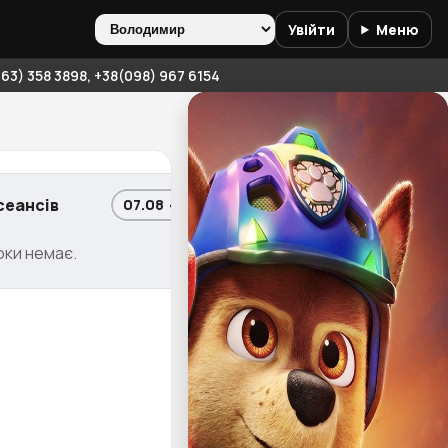
Увійти
Меню
3) 358 3898, +38(098) 967 6154
сеансів
07.08 • Пт
оки немає.