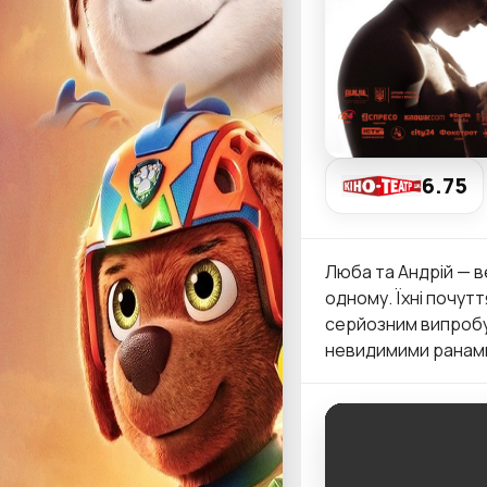
6.75
Люба та Андрій — в
одному. Їхні почут
серйозним випробу
невидимими ранами