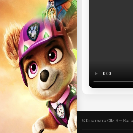
© Кінотеатр СІМ’Я — Вол