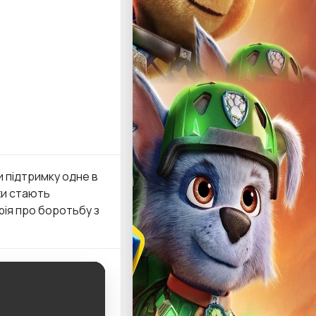
и підтримку одне в
ахи стають
рія про боротьбу з