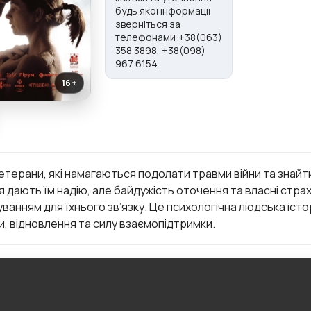
будь якої інформації
зверніться за
телефонами:+38(063)
358 3898, +38(098)
967 6154
16+
етерани, які намагаються подолати травми війни та знайт
тя дають їм надію, але байдужість оточення та власні стр
ванням для їхнього зв’язку. Це психологічна людська істо
, відновлення та силу взаємопідтримки.