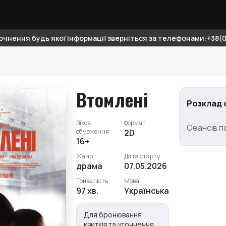
чнення будь якої інформації зверніться за телефонами:+38(06
Втомлені
Розклад 
Вікові
Формат
Сеансів п
обмеження
2D
16+
Жанр
Дата старту
драма
07.05.2026
Тривалість
Мова
97 хв.
Українська
Для бронювання
квитків та уточнення