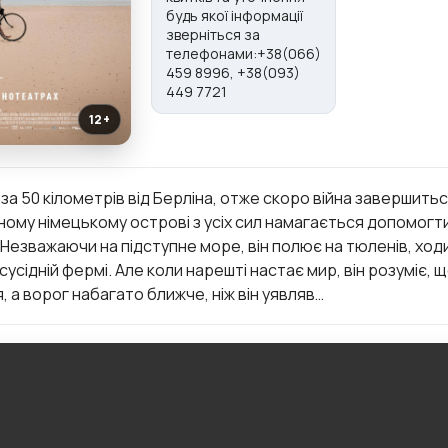
будь якої інформації
зверніться за
телефонами:+38(066)
459 8996, +38(093)
449 7721
12+
за 50 кілометрів від Берліна, отже скоро війна завершитьс
ному німецькому острові з усіх сил намагається допомогти
 Незважаючи на підступне море, він полює на тюленів, хо
сусідній фермі. Але коли нарешті настає мир, він розуміє, щ
, а ворог набагато ближче, ніж він уявляв…