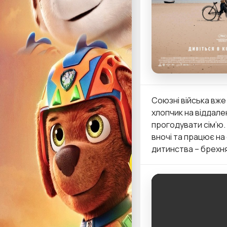
Союзні війська вже 
хлопчик на віддале
прогодувати сім’ю.
вночі та працює на 
дитинства – брехня