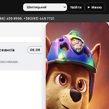
Увійти
Меню
6) 459 8996, +38(093) 449 7721
сеансів
06.08 • Чт
оки немає.