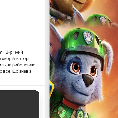
я. 12-річний
 хворій матері
дить на риболовлю
о все, що знав з