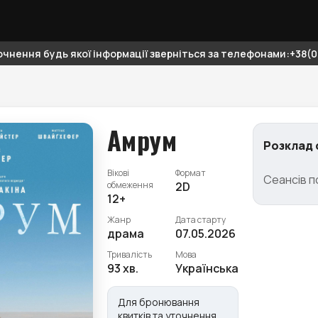
чнення будь якої інформації зверніться за телефонами:+38(06
Амрум
Розклад 
Вікові
Формат
Сеансів п
обмеження
2D
12+
Жанр
Дата старту
драма
07.05.2026
Тривалість
Мова
93 хв.
Українська
Для бронювання
квитків та уточнення