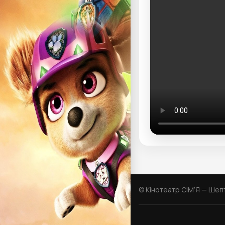
© Кінотеатр СІМ’Я — Шеп