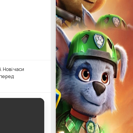
. Нові часи
 перед