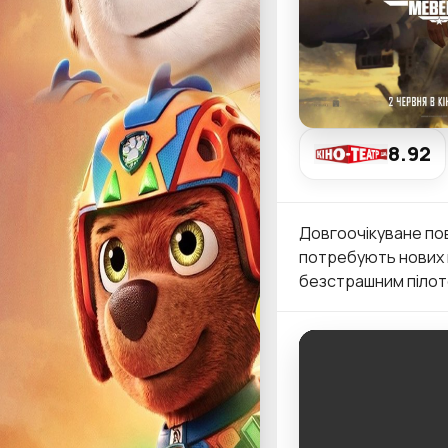
8.92
Довгоочікуване пов
потребують нових г
безстрашним пілот