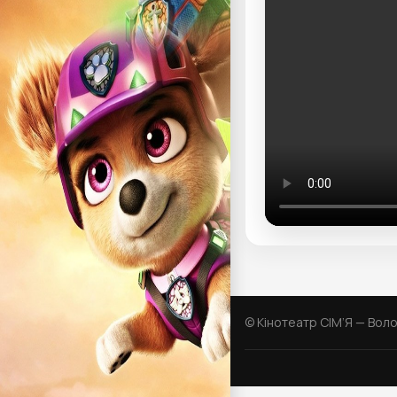
© Кінотеатр СІМ’Я — Вол