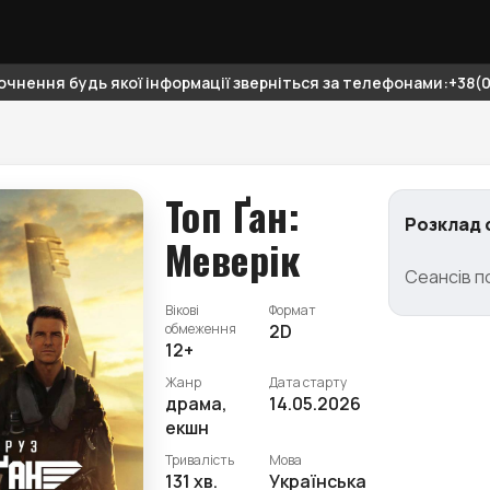
чнення будь якої інформації зверніться за телефонами:+38(06
Топ Ґан:
Розклад 
Меверік
Сеансів п
Вікові
Формат
обмеження
2D
12+
Жанр
Дата старту
драма,
14.05.2026
екшн
Тривалість
Мова
131 хв.
Українська