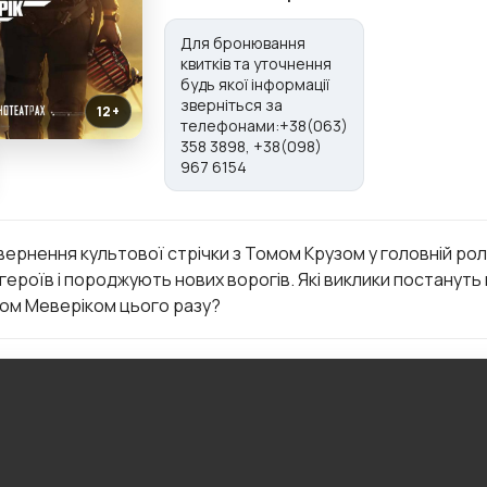
Для бронювання
квитків та уточнення
будь якої інформації
зверніться за
12+
телефонами:+38(063)
358 3898, +38(098)
967 6154
ернення культової стрічки з Томом Крузом у головній ролі
ероїв і породжують нових ворогів. Які виклики постануть
ом Меверіком цього разу?