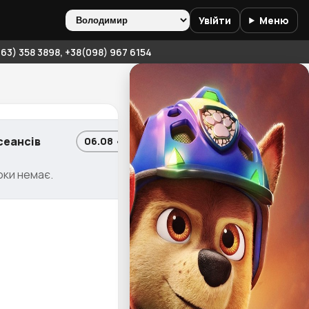
Увійти
Меню
3) 358 3898, +38(098) 967 6154
сеансів
06.08 • Чт
оки немає.