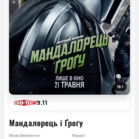
16+
9.11
Мандалорець і Ґроґу
Вікові обмеження
Формат