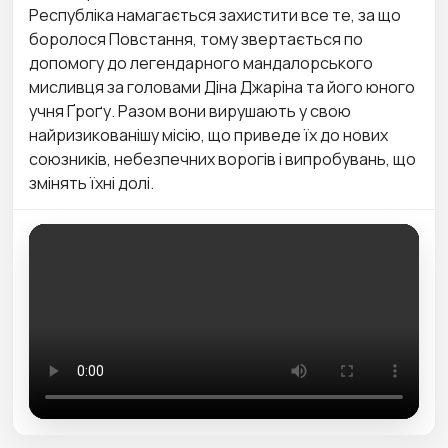
Республіка намагається захистити все те, за що
боролося Повстання, тому звертається по
допомогу до легендарного мандалорського
мисливця за головами Діна Джаріна та його юного
учня Ґроґу. Разом вони вирушають у свою
найризикованішу місію, що приведе їх до нових
союзників, небезпечних ворогів і випробувань, що
змінять їхні долі.