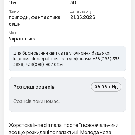
16+
3D
Жанр
Дата старту
пригоди, фантастика,
21.05.2026
екшн
Мова
Українська
Для бронювання квитків та уточнення будь якої
інформації зверніться за телефонами:+38(063) 358
3898, +38(098) 967 6154
Розклад сеансів
09.08 • Нд
Сеансів поки немає.
Жорстока Імперія пала, проте її воєначальники
все ще розкидані по галактиці. Молода Нова