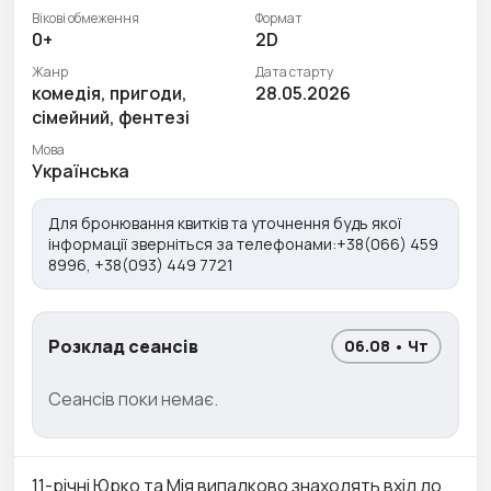
Вікові обмеження
Формат
0+
2D
Жанр
Дата старту
комедія, пригоди,
28.05.2026
сімейний, фентезі
Мова
Українська
Для бронювання квитків та уточнення будь якої
інформації зверніться за телефонами:+38(066) 459
8996, +38(093) 449 7721
Розклад сеансів
06.08 • Чт
Сеансів поки немає.
11-річні Юрко та Мія випадково знаходять вхід до