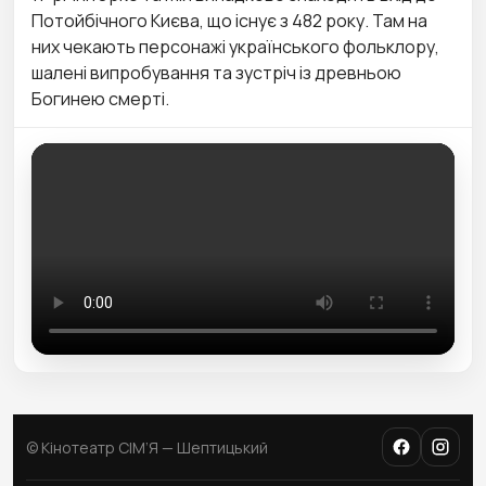
Потойбічного Києва, що існує з 482 року. Там на
них чекають персонажі українського фольклору,
шалені випробування та зустріч із древньою
Богинею смерті.
© Кінотеатр СІМ’Я — Шептицький