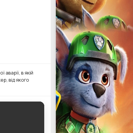
 аварії, в якій
ер, від якого