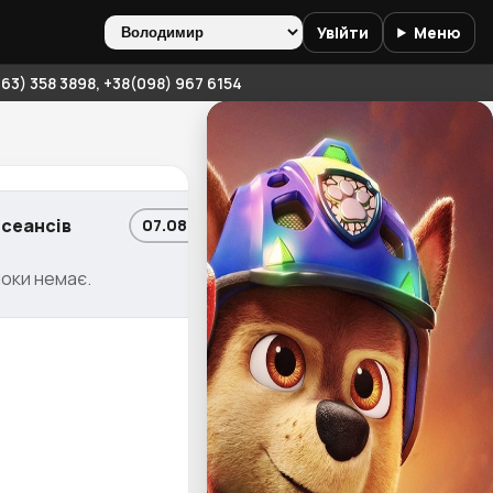
Увійти
Меню
3) 358 3898, +38(098) 967 6154
 сеансів
07.08 • Пт
поки немає.