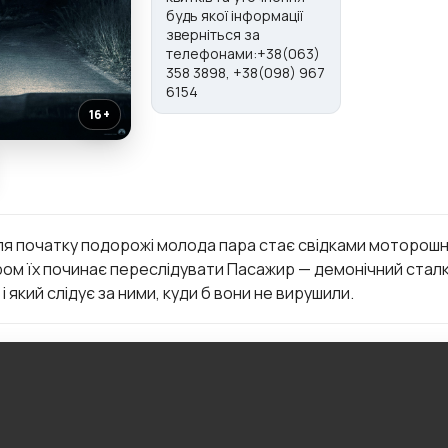
будь якої інформації
зверніться за
телефонами:+38(063)
358 3898, +38(098) 967
6154
16+
сля початку подорожі молода пара стає свідками моторошної
ром їх починає переслідувати Пасажир — демонічний сталк
 який слідує за ними, куди б вони не вирушили.