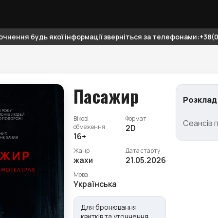
чнення будь якої інформації зверніться за телефонами:+38(06
Пасажир
Розклад
Вікові
Формат
Сеансів 
обмеження
2D
16+
Жанр
Дата старту
жахи
21.05.2026
Мова
Українська
Для бронювання
квитків та уточнення