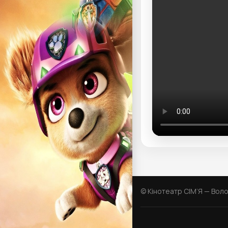
© Кінотеатр СІМ’Я — Вол