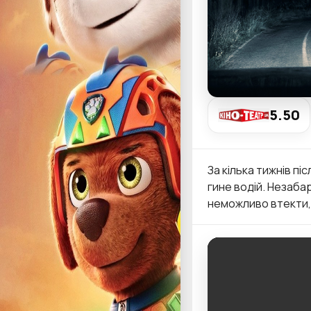
5.50
За кілька тижнів пі
гине водій. Незаба
неможливо втекти, і