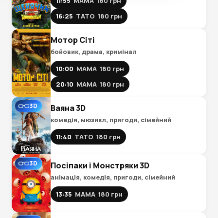
11:55
МАМА
180 грн
16:25
ТАТО
180 грн
Мотор Сіті
бойовик, драма, кримінал
10:00
МАМА
180 грн
20:10
МАМА
180 грн
3D
Ваяна 3D
комедія, мюзикл, пригоди, сімейний
11:40
ТАТО
180 грн
3D
Посіпаки і Монстряки 3D
анімація, комедія, пригоди, сімейний
13:35
МАМА
180 грн