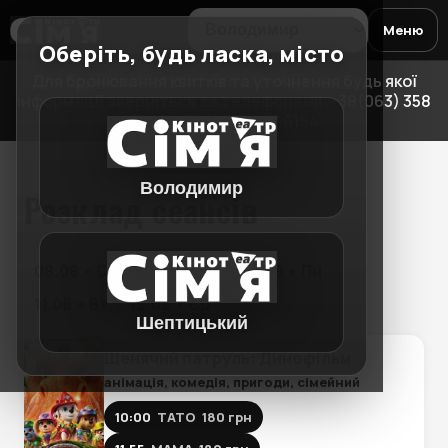
Меню
Оберіть, будь ласка, місто
Для бронювання квитків та уточнення будь якої
інформації зверніться за телефонами:+38(063) 358
3898, +38(098) 967 6154
Володимир
Розклад сеансів
08.08 • Сб
09.08 • Нд
10.08 • Пн
11.08 • Вт
12.08 • Ср
Шептицький
Щенячий патруль: Динофільм
анімація, комедія, пригоди, сімейний
10:00
ТАТО
180 грн