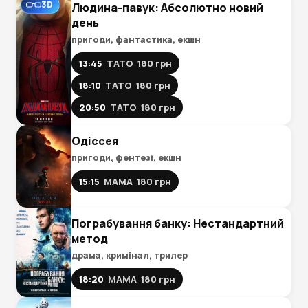
3D
Людина-павук: Абсолютно новий
день
пригоди, фантастика, екшн
13:45
ТАТО
180 грн
18:10
ТАТО
180 грн
20:50
ТАТО
180 грн
Одіссея
пригоди, фентезі, екшн
15:15
МАМА
180 грн
Пограбування банку: Нестандартний
метод
драма, кримінал, трилер
18:20
МАМА
180 грн