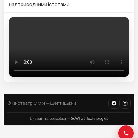
надприродними істотами.
© Кінотеатр СІМ’Я — Шептицький
Дизайн та розробка —
SoWhat Technologies