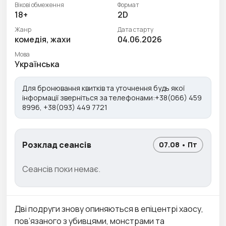
Вікові обмеження
Формат
18+
2D
Жанр
Дата старту
комедія, жахи
04.06.2026
Мова
Українська
Для бронювання квитків та уточнення будь якої
інформації зверніться за телефонами:+38(066) 459
8996, +38(093) 449 7721
Розклад сеансів
07.08 • Пт
Сеансів поки немає.
Дві подруги знову опиняються в епіцентрі хаосу,
пов’язаного з убивцями, монстрами та