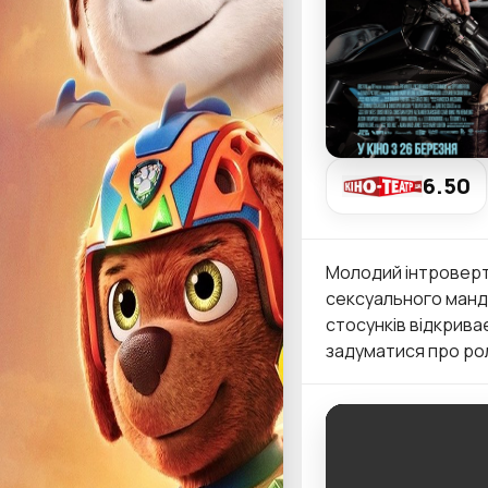
6.50
Молодий інтровертн
сексуального мандр
стосунків відкрива
задуматися про рол