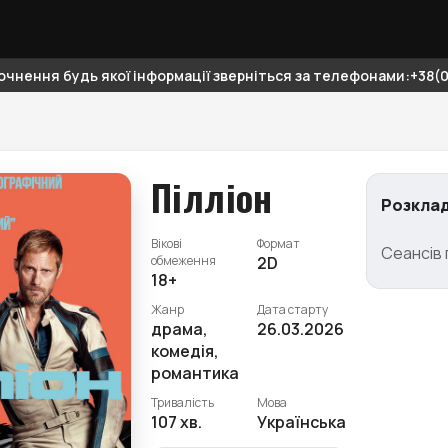
чнення будь якої інформації зверніться за телефонами:+38(06
Пілліон
Розклад
Вікові
Формат
Сеансів 
обмеження
2D
18+
Жанр
Дата старту
драма,
26.03.2026
комедія,
романтика
Тривалість
Мова
107 хв.
Українська