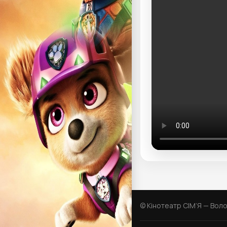
© Кінотеатр СІМ’Я — Вол