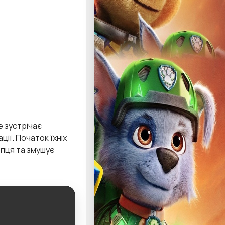
е зустрічає
ії. Початок їхніх
опця та змушує