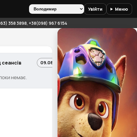
Увійти
Меню
3) 358 3898, +38(098) 967 6154
 сеансів
09.08 • Нд
поки немає.