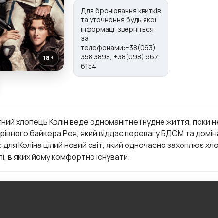
Для бронювання квитків
та уточнення будь якої
інформації зверніться
за
телефонами:+38(063)
358 3898, +38(098) 967
18+
6154
ий хлопець Колін веде одноманітне і нудне життя, поки н
івного байкера Рея, який віддає перевагу БДСМ та домінац
є для Коліна цілий новий світ, який одночасно захоплює хл
і, в яких йому комфортно існувати.